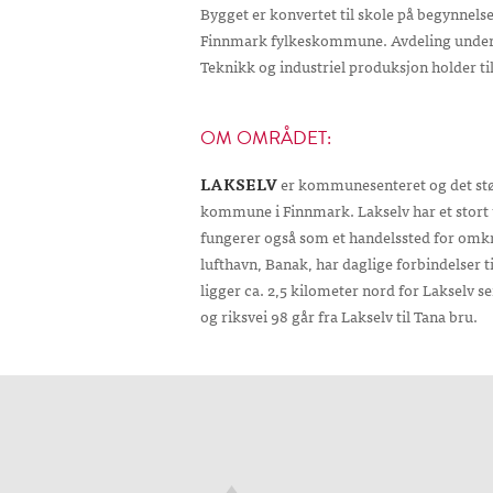
Bygget er konvertet til skole på begynnelsen 
Finnmark fylkeskommune. Avdeling under 
Teknikk og industriel produksjon holder til
OM OMRÅDET:
LAKSELV
er kommunesenteret og det stør
kommune i Finnmark. Lakselv har et stort 
fungerer også som et handelssted for om
lufthavn, Banak, har daglige forbindelser t
ligger ca. 2,5 kilometer nord for Lakselv 
og riksvei 98 går fra Lakselv til Tana bru.