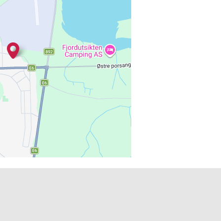
Leaflet
| Map data ©
Google