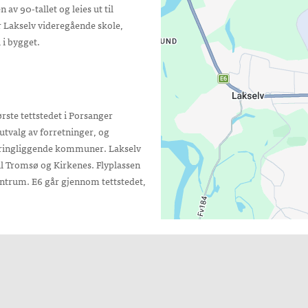
-
av 90-tallet og leies ut til
Lakselv videregående skole,
 i bygget.
ste tettstedet i Porsanger
utvalg av forretninger, og
kringliggende kommuner. Lakselv
il Tromsø og Kirkenes. Flyplassen
sentrum. E6 går gjennom tettstedet,