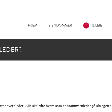
Jump to navigation
HJEM
EIENDOMMER
TIL LEIE
4
LEDER?
 brannvernleder. Alle skal vite hvem som er brannvernleder på sin egen 